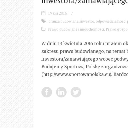
inwestora/zamawiające
19 kwi 2016
/
branża budowlana
,
inwestor
,
odpowiedzialność
,
Prawo budowlane i nieruchomości
,
Prawo gospo
W dniu 13 kwietnia 2016 roku miałem ok
zakresu prawa budowlanego, na temat 
inwestora/zamawiającego wobec podwy
Budujemy Sportową Polskę zorganizowa
(http://www.sportowapolska.eu). Bardz