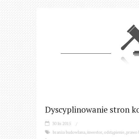
Dyscyplinowanie stron 
30 lis 2015
/
branża budowlana
,
inwestor
,
odstąpienie
,
prawo 