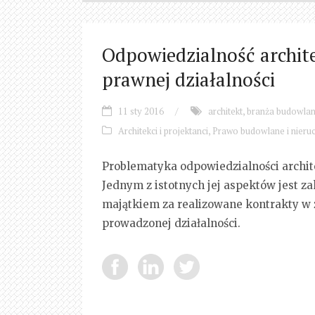
Odpowiedzialność archit
prawnej działalności
11 sty 2016
/
architekt
,
branża budowla
Architekci i projektanci
,
Prawo budowlane i nieru
Problematyka odpowiedzialności archi
Jednym z istotnych jej aspektów jest z
majątkiem za realizowane kontrakty w 
prowadzonej działalności.