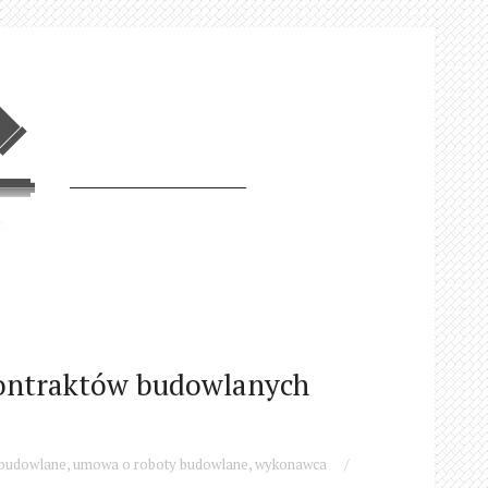
kontraktów budowlanych
budowlane
,
umowa o roboty budowlane
,
wykonawca
/