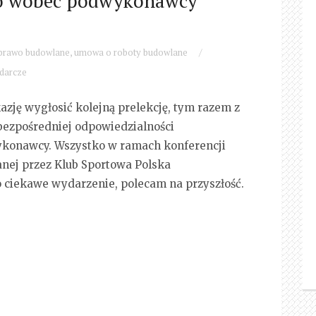
go wobec podwykonawcy
prawo budowlane
,
umowa o roboty budowlane
/
darcze
azję wygłosić kolejną prelekcję, tym razem z
bezpośredniej odpowiedzialności
konawcy. Wszystko w ramach konferencji
nej przez Klub Sportowa Polska
o ciekawe wydarzenie, polecam na przyszłość.