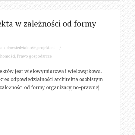
ekta w zależności od formy
na
,
odpowiedzialność
,
projektant
/
chomości
,
Prawo gospodarcze
tektów jest wielowymiarowa i wielowątkowa.
akres odpowiedzialności architekta osobistym
zależności od formy organizacyjno-prawnej