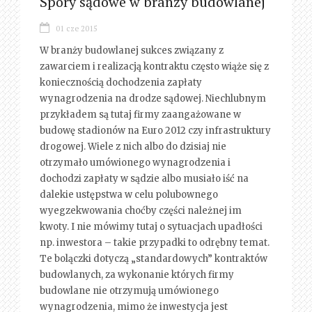
Spory sądowe w branży budowlanej
01 cze 2015
W branży budowlanej sukces związany z
zawarciem i realizacją kontraktu często wiąże się z
koniecznością dochodzenia zapłaty
wynagrodzenia na drodze sądowej. Niechlubnym
przykładem są tutaj firmy zaangażowane w
budowę stadionów na Euro 2012 czy infrastruktury
drogowej. Wiele z nich albo do dzisiaj nie
otrzymało umówionego wynagrodzenia i
dochodzi zapłaty w sądzie albo musiało iść na
dalekie ustępstwa w celu polubownego
wyegzekwowania choćby części należnej im
kwoty. I nie mówimy tutaj o sytuacjach upadłości
np. inwestora – takie przypadki to odrębny temat.
Te bolączki dotyczą „standardowych” kontraktów
budowlanych, za wykonanie których firmy
budowlane nie otrzymują umówionego
wynagrodzenia, mimo że inwestycja jest