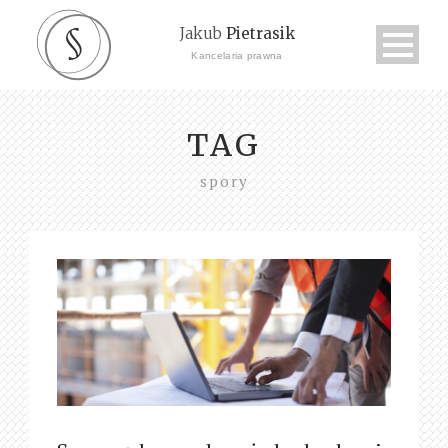
Jakub
Pietrasik
Kancelaria prawna
TAG
spory