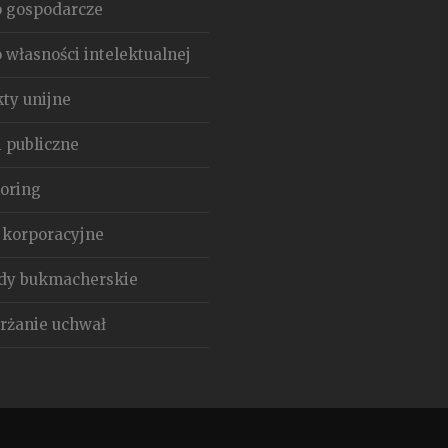
 gospodarcze
 własności intelektualnej
kty unijne
i publiczne
oring
 korporacyjne
dy bukmacherskie
rżanie uchwał