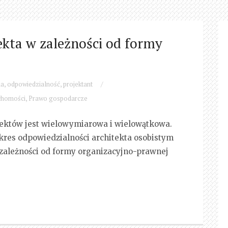
ekta w zależności od formy
na
,
odpowiedzialność
,
projektant
/
chomości
,
Prawo gospodarcze
tektów jest wielowymiarowa i wielowątkowa.
akres odpowiedzialności architekta osobistym
zależności od formy organizacyjno-prawnej