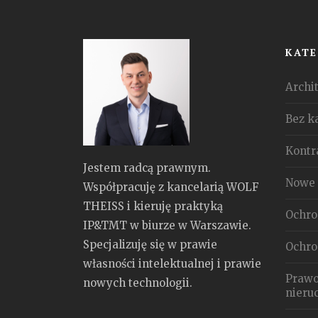
KATE
Archit
Bez k
Kontr
Jestem radcą prawnym.
Nowe 
Współpracuję z kancelarią WOLF
THEISS i kieruję praktyką
Ochro
IP&TMT w biurze w Warszawie.
Specjalizuję się w prawie
Ochro
własności intelektualnej i prawie
Prawo
nowych technologii.
nieru