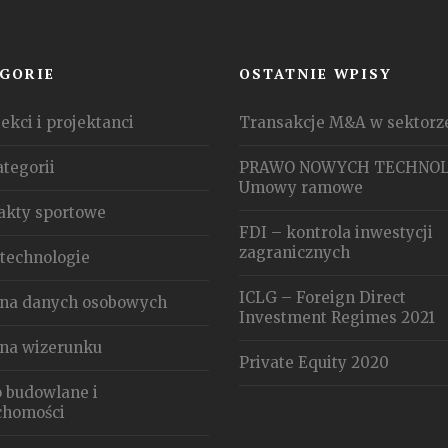
GORIE
OSTATNIE WPISY
ekci i projektanci
Transakcje M&A w sektorz
ategorii
PRAWO NOWYCH TECHNOL
Umowy ramowe
akty sportowe
FDI – kontrola inwestycji
zagranicznych
technologie
ICLG – Foreign Direct
na danych osobowych
Investment Regimes 2021
na wizerunku
Private Equity 2020
 budowlane i
chomości