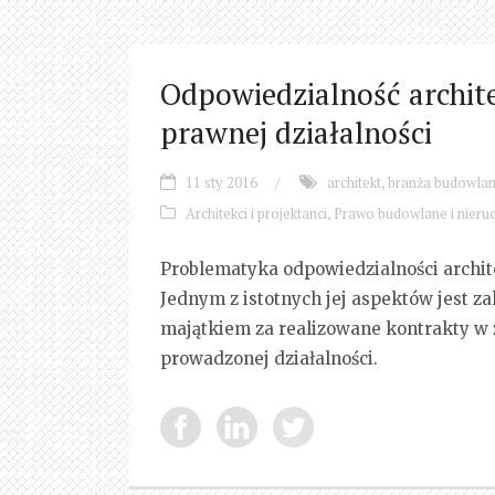
Odpowiedzialność archit
prawnej działalności
11 sty 2016
/
architekt
,
branża budowla
Architekci i projektanci
,
Prawo budowlane i nieru
Problematyka odpowiedzialności archi
Jednym z istotnych jej aspektów jest z
majątkiem za realizowane kontrakty w 
prowadzonej działalności.